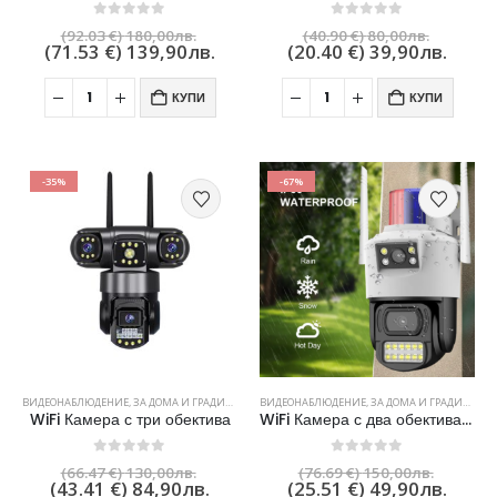
Тунелна Оранжерия 8×3×2м с 2 врати и с 16 прозореца
Тунелна Оранжерия 8×3×2м с 2 врати и с 16 прозореца
0
out of 5
0
out of 5
(92.03 €)
180,00
лв.
(40.90 €)
80,00
лв.
(71.53 €)
139,90
лв.
(20.40 €)
39,90
лв.
0
out of 5
0
out of 5
490,00
лв.
490,00
лв.
(250.53 €)
(250.53 €)
КУПИ
КУПИ
(204.01 €)
(204.01 €)
399,00
лв.
399,00
лв.
Тунелна Оранжерия 6×3×2 м с 2 врати и 12 прозореца
Тунелна Оранжерия 6×3×2 м с 2 врати и 12 прозореца
-35%
-67%
0
out of 5
0
out of 5
400,00
лв.
400,00
лв.
(204.52 €)
(204.52 €)
(142.65 €)
(142.65 €)
279,00
лв.
279,00
лв.
ВИДЕОНАБЛЮДЕНИЕ
,
ЗА ДОМА И ГРАДИНАТА
ВИДЕОНАБЛЮДЕНИЕ
,
ЗА ДОМА И ГРАДИНАТА
WiFi Камера с три обектива
WiFi Камера с два обектива 8 MP
0
out of 5
0
out of 5
(66.47 €)
130,00
лв.
(76.69 €)
150,00
лв.
(43.41 €)
84,90
лв.
(25.51 €)
49,90
лв.