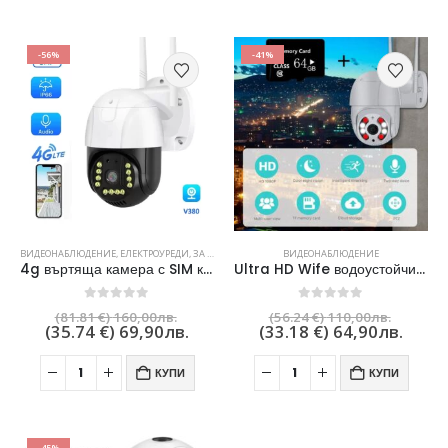
-56%
-41%
ВИДЕОНАБЛЮДЕНИЕ
,
ЕЛЕКТРОУРЕДИ
,
ЗА ДОМА И ГРАДИНАТА
ВИДЕОНАБЛЮДЕНИЕ
4g въртяща камера с SIM карта
Ultra HD Wife водоустойчива камера +подарък 64GB карта
0
out of 5
0
out of 5
(81.81 €)
160,00
лв.
(56.24 €)
110,00
лв.
(35.74 €)
69,90
лв.
(33.18 €)
64,90
лв.
КУПИ
КУПИ
-45%